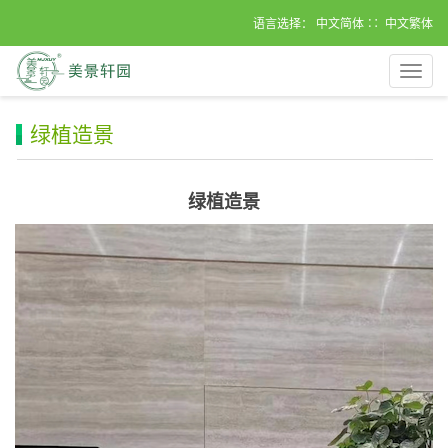
语言选择：
中文简体
∷
中文繁体
导
航
菜
绿植造景
单
绿植造景