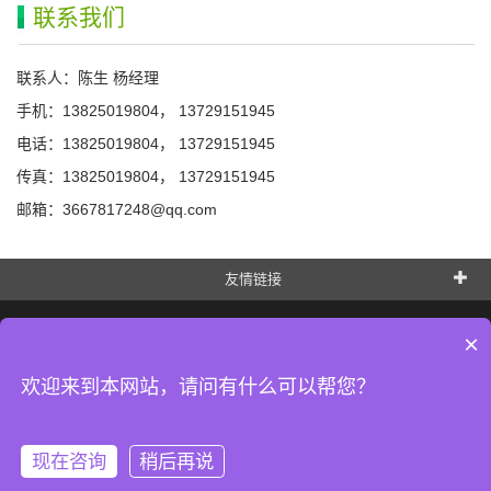
联系我们
联系人：陈生 杨经理
手机：13825019804， 13729151945
电话：13825019804， 13729151945
传真：13825019804， 13729151945
邮箱：3667817248@qq.com
友情链接
×
美景轩园
欢迎来到本网站，请问有什么可以帮您？
热线电话：13825019804 陈生 (微信同号) 13729151945 杨经理 (微信同号)
ICP备案/许可证号：
粤ICP备2024227202号-1
现在咨询
稍后再说